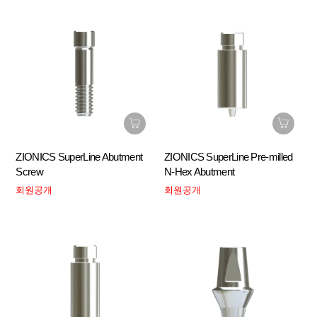
ZIONICS SuperLine Abutment
ZIONICS SuperLine Pre-milled
Screw
N-Hex Abutment
회원공개
회원공개