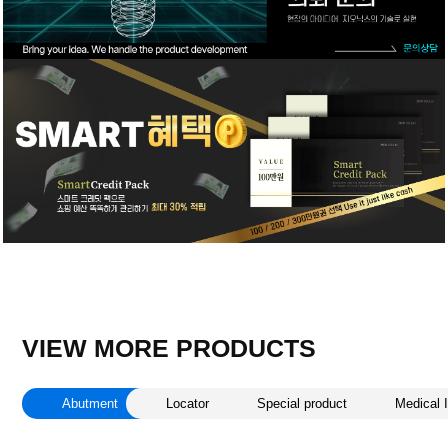
VIEW MORE PRODUCTS
Abutment
Locator
Special product
Medical 