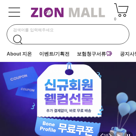
0
About 지온
이벤트/기획전
보험청구서류
공지사
2
/
5